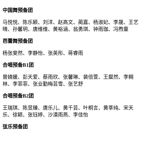
中国舞预备团
马悦悦、陈乐颖、刘洋、赵高文、蔺嘉、杨淑妃、李晟、王艺
晴、孙馨玥、唐维维、黄裕涵、翁勇琪、钟雨珈、冯煦童
芭蕾舞预备团
杨张斐然、李静怡、张英彤、蒋睿雨
合唱预备
B1
团
曾婧媛、彭天爱、蔡雨欣、张馨琳、裴倍萱、王粲然、李翱
林、李菲菲、张业勤梅芸雪、张艺舒
合唱预备
B2
团
王瑞琪、陈昱臻、唐乐儿、黄千芸、叶桐言、黄莘纯、宋天
乐、徐颖、张钰婷、沙漠雨燕、李佳怡
弦乐预备团